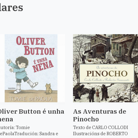
lares
Oliver Button é unha
As Aventuras de
nena
Pinocho
utoría: Tomie
Texto de CARLO COLLODI
ePaolaTradución: Sandra e
Ilustracións de ROBERTO