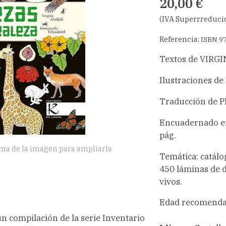
20,00 €
(IVA Superrreduci
Referencia:
ISBN 9
Textos de VIRG
Ilustraciones
Traducción de 
Encuadernado en
pág.
ima de la imagen para ampliarla
Temática: catál
450 láminas de d
vivos.
Edad recomendada
un compilación de la serie Inventario