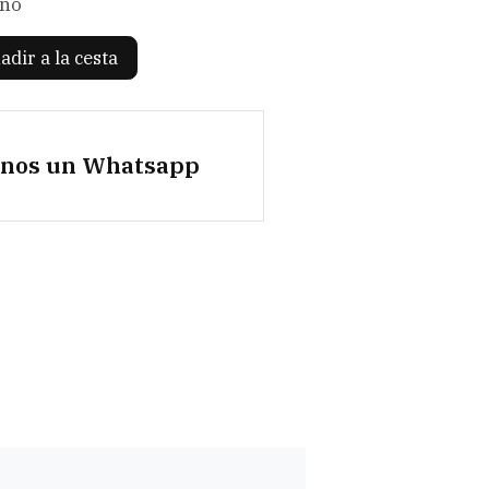
ano
adir a la cesta
anos un Whatsapp