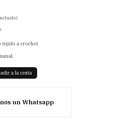
incluido)
0
tejido a crochet.
sanal.
adir a la cesta
anos un Whatsapp