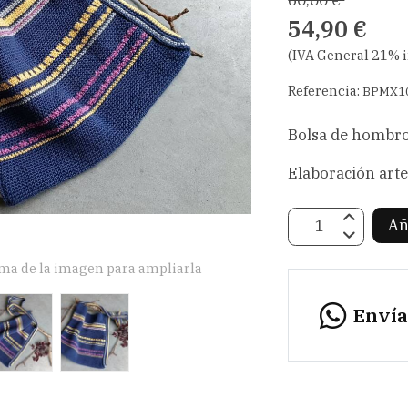
54,90 €
(IVA General 21% 
Referencia:
BPMX1
Bolsa de hombro 
Elaboración arte
Añ
ima de la imagen para ampliarla
Enví