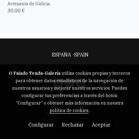
Artesanía de Galicia.
30,00 €
ESPAÑA -SPAIN
Aviso legal
O Faiado Tenda-Galería
utiliza cookies propias y terceros
para obtener datos estadísticos de la navegación de
nuestros usuarios y mejorar nuestros servicios. Puedes
Aviso legal
configurar tus preferencias a través del botón
Política de cookies
“Configurar” o obtener más información en nuestra
Gestión de cookies
política de cookies
.
Política de privacidad
Condiciones de compra
Configurar
Rechazar
Aceptar