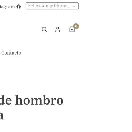
Seleccionar idioma
stagram
0
Contacto
 de hombro
a