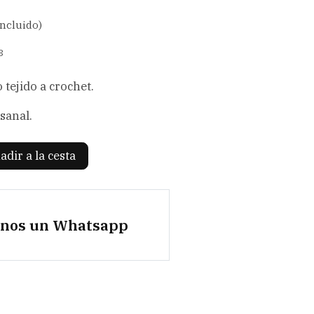
incluido)
3
tejido a crochet.
sanal.
adir a la cesta
anos un Whatsapp