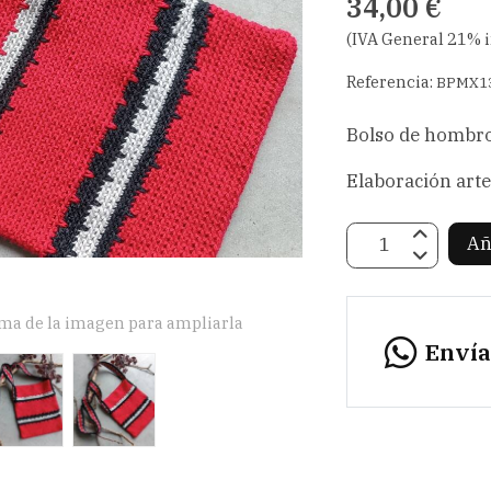
34,00 €
(IVA General 21% 
Referencia:
BPMX1
Bolso de hombro 
Elaboración arte
Añ
ima de la imagen para ampliarla
Enví