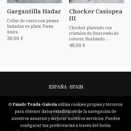
Gargantilla Hadar
Chocker Casiopea
III
Collar de cuero con piezas
bañadas en plata. Pieza
Chocker plateado con
única.
cristales de Swarovski de
30,00 €
colores. Realizado ...
48,00 €
ESPAÑA -SPAIN
Aviso legal
O Faiado Tenda-Galería
utiliza cookies propias y terceros
para obtener datos estadísticos de la navegación de
nuestros usuarios y mejorar nuestros servicios. Puedes
Aviso legal
configurar tus preferencias a través del botón
Política de cookies