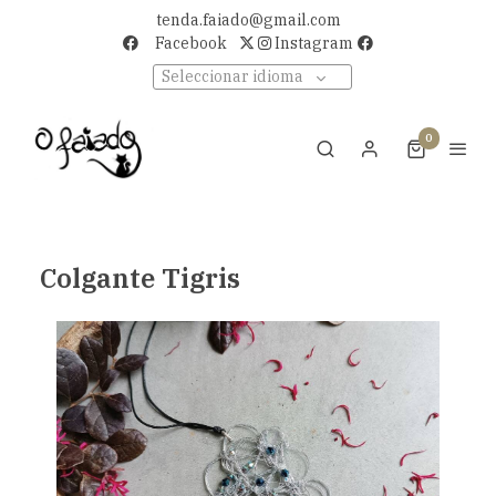
tenda.faiado@gmail.com
Facebook
Instagram
Seleccionar idioma
0
Colgante Tigris