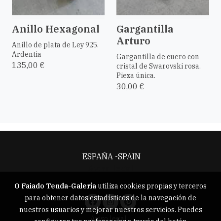
Anillo Hexagonal
Gargantilla
Arturo
Anillo de plata de Ley 925.
Ardentia
Gargantilla de cuero con
135,00 €
cristal de Swarovski rosa.
Pieza única.
30,00 €
ESPAÑA -SPAIN
Aviso legal
O Faiado Tenda-Galería
utiliza cookies propias y terceros
para obtener datos estadísticos de la navegación de
nuestros usuarios y mejorar nuestros servicios. Puedes
Aviso legal