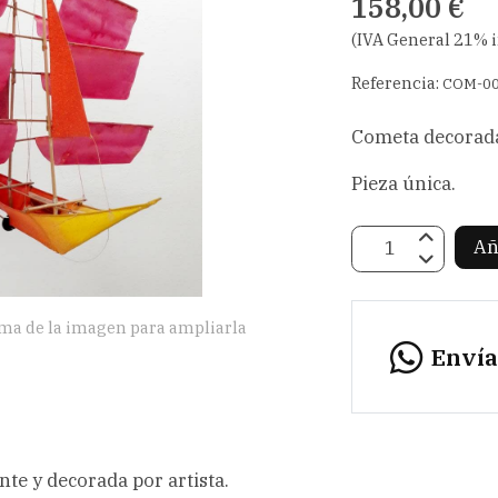
158,00 €
(IVA General 21% 
Referencia:
COM-0
Cometa decorada 
Pieza única.
Añ
ima de la imagen para ampliarla
Enví
te y decorada por artista.