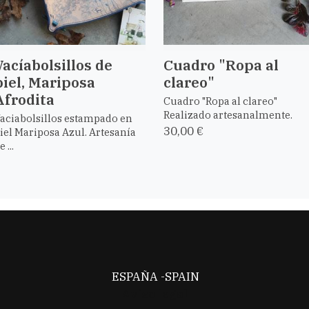
Vacíabolsillos de
Cuadro "Ropa al
piel, Mariposa
clareo"
Afrodita
Cuadro "Ropa al clareo"
Realizado artesanalmente.
aciabolsillos estampado en
30,00 €
iel Mariposa Azul. Artesanía
e ...
ESPAÑA -SPAIN
Aviso legal