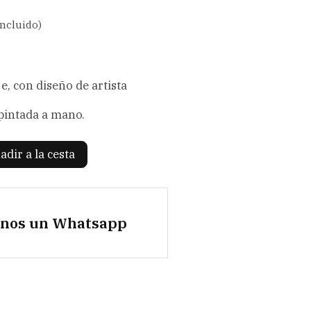
incluido)
e, con diseño de artista
 pintada a mano.
adir a la cesta
anos un Whatsapp