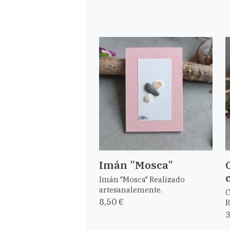
Imán "Mosca"
Imán "Mosca" Realizado
artesanalemente.
C
8,50 €
R
3