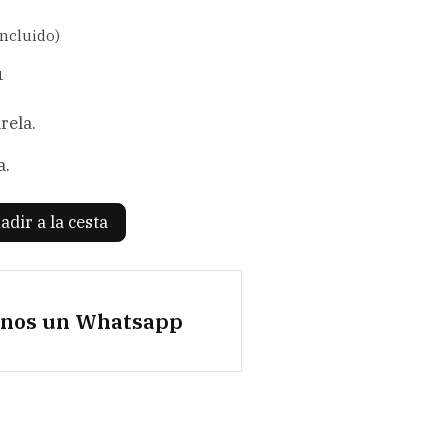
incluido)
1
rela.
a.
adir a la cesta
anos un Whatsapp