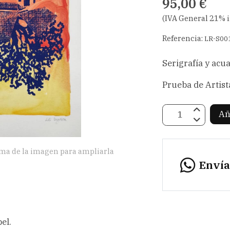
95,00 €
(IVA General 21% 
Referencia:
LR-S00
Serigrafía y acua
Prueba de Artist
Añ
ima de la imagen para ampliarla
Enví
el.