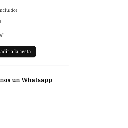
incluido)
8
a"
adir a la cesta
anos un Whatsapp