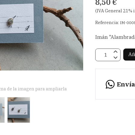
8,50 €
(IVA General 21% 
Referencia:
IM-000
Imán "Alambrad
Añ
Enví
ima de la imagen para ampliarla