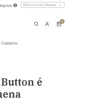
Seleccionar idioma
stagram
0
Contacto
 Button é
nena