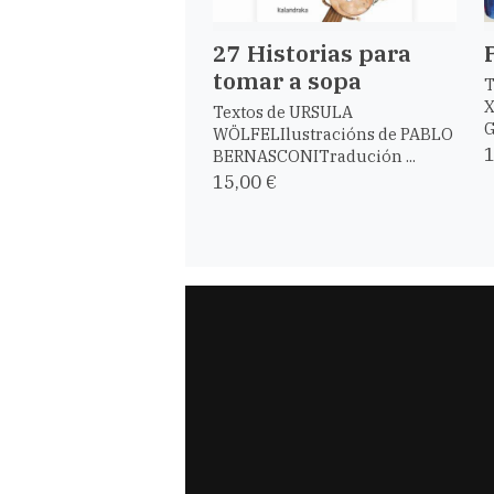
27 Historias para
tomar a sopa
T
X
Textos de URSULA
G
WÖLFELIlustracións de PABLO
1
BERNASCONITradución ...
15,00 €