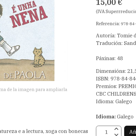
15,00 €
(IVA Superrreduci
Referencia:
978-84
Autoría: Tomie 
Tradución: Sand
Páxinas: 48
Dimensións: 21,
ISBN: 978-84-8
Premios: PREMI
ima de la imagen para ampliarla
CBC CHILDREN
Idioma: Galego
Idioma:
Galego
natureza e a lectura, xoga con bonecas
Añ