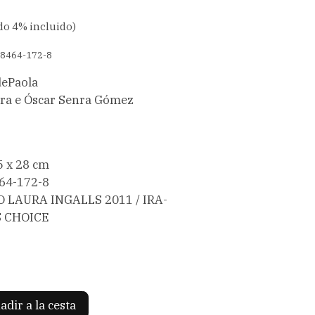
do 4% incluido)
-8464-172-8
dePaola
ra e Óscar Senra Gómez
5 x 28 cm
464-172-8
O LAURA INGALLS 2011 / IRA-
S CHOICE
adir a la cesta