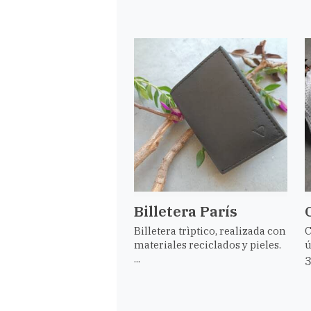
Billetera París
Billetera trìptico, realizada con
C
materiales reciclados y pieles.
ú
...
3