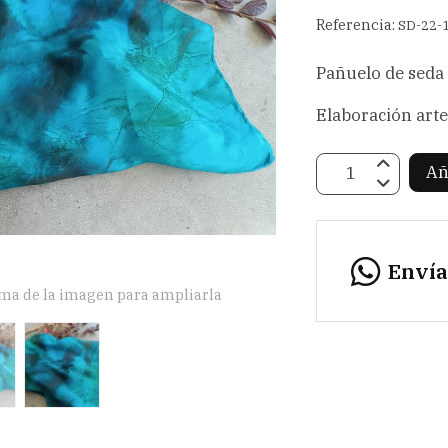
Referencia:
SD-22-
Pañuelo de seda
Elaboración art
Añ
Enví
ima de la imagen para ampliarla