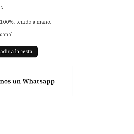
12
 100%, teñido a mano.
esanal
adir a la cesta
anos un Whatsapp