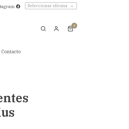
Seleccionar idioma
stagram
0
Contacto
entes
ius