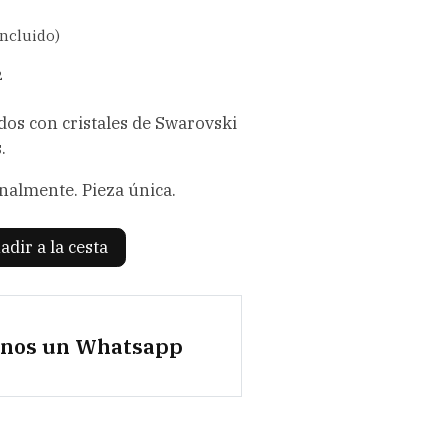
incluido)
2
os con cristales de Swarovski
.
nalmente. Pieza única.
adir a la cesta
anos un Whatsapp