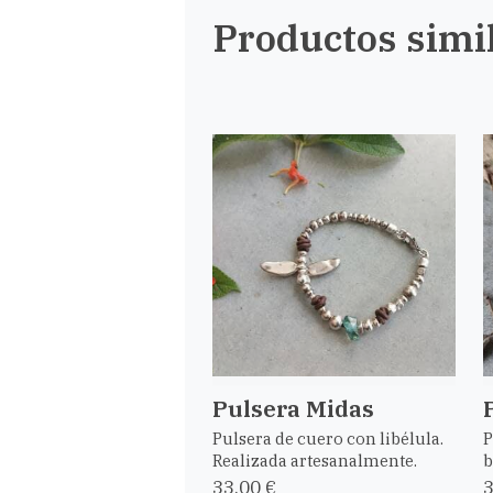
Productos simi
Pulsera Midas
Pulsera de cuero con libélula.
P
Realizada artesanalmente.
b
33,00 €
3