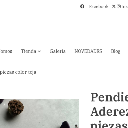
Facebook
In
Somos
Tienda
Galería
NOVEDADES
Blog
iezas color teja
Pendi
Adere
piezas