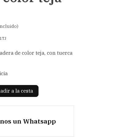
incluido)
1TJ
dera de color teja, con tuerca
icia
adir a la cesta
anos un Whatsapp