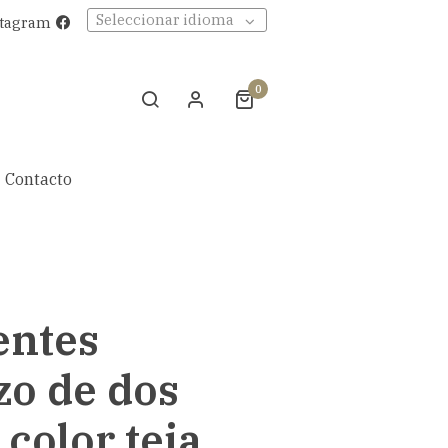
Seleccionar idioma
stagram
0
Contacto
entes
zo de dos
 color teja