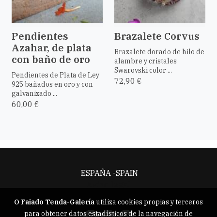
Pendientes
Brazalete Corvus
Azahar, de plata
Brazalete dorado de hilo de
con baño de oro
alambre y cristales
Swarovski color ...
Pendientes de Plata de Ley
72,90 €
925 bañados en oro y con
galvanizado ...
60,00 €
ESPAÑA -SPAIN
Aviso legal
O Faiado Tenda-Galería
utiliza cookies propias y terceros
para obtener datos estadísticos de la navegación de