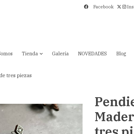
Facebook
In
Somos
Tienda
Galería
NOVEDADES
Blog
e tres piezas
Pendi
Mader
tres p