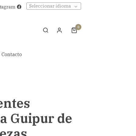
Seleccionar idioma
stagram
0
Contacto
entes
a Guipur de
iezas