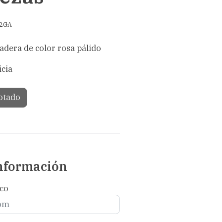
2GA
dera de color rosa pálido
icia
otado
información
ico