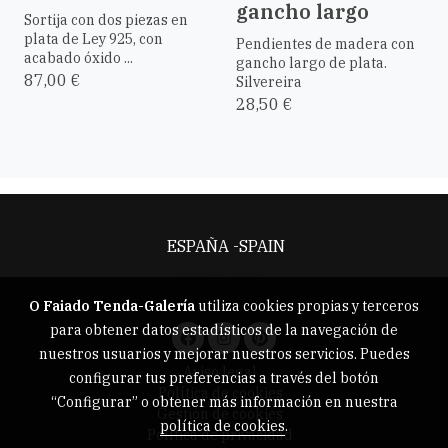
gancho largo
Sortija con dos piezas en
plata de Ley 925, con
Pendientes de madera con
acabado óxido ...
gancho largo de plata.
87,00 €
Silvereira
28,50 €
ESPAÑA -SPAIN
Aviso legal
O Faiado Tenda-Galería
utiliza cookies propias y terceros
para obtener datos estadísticos de la navegación de
nuestros usuarios y mejorar nuestros servicios. Puedes
Aviso legal
configurar tus preferencias a través del botón
Política de cookies
“Configurar” o obtener más información en nuestra
Gestión de cookies
política de cookies
.
Política de privacidad