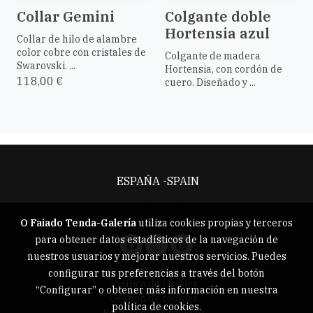
Collar Gemini
Colgante doble
Hortensia azul
Collar de hilo de alambre
color cobre con cristales de
Colgante de madera
Swarovski. ...
Hortensia, con cordón de
118,00 €
cuero. Diseñado y ...
ESPAÑA -SPAIN
Aviso legal
O Faiado Tenda-Galería
utiliza cookies propias y terceros
para obtener datos estadísticos de la navegación de
nuestros usuarios y mejorar nuestros servicios. Puedes
Aviso legal
configurar tus preferencias a través del botón
Política de cookies
“Configurar” o obtener más información en nuestra
Gestión de cookies
política de cookies
.