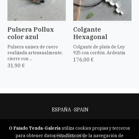
Pulsera Pollux
Colgante
color azul
Hexagonal
Pulsera unisex de cuero
Colgante de plata de Ley
realizada artesanalmente,
925 con cordón. Ardentia
cierre con ...
176,00 €
31,90 €
ESPAÑA -SPAIN
Aviso legal
O Faiado Tenda-Galería
utiliza cookies propias y terceros
para obtener datos estadísticos de la navegación de