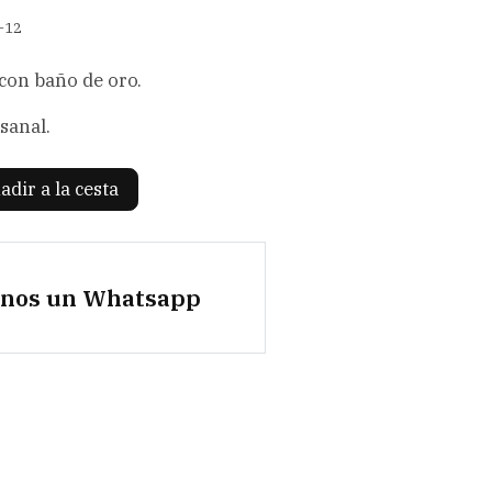
-12
 con baño de oro.
sanal.
adir a la cesta
anos un Whatsapp