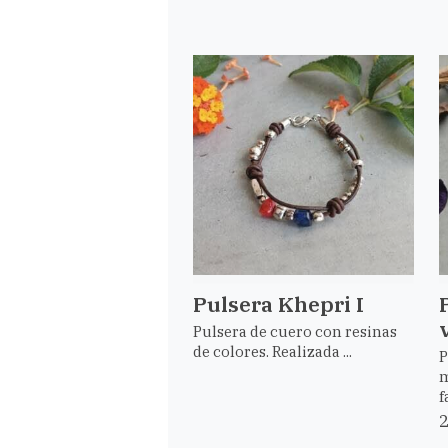
Pulsera Khepri I
Pulsera de cuero con resinas
de colores. Realizada ...
P
m
f
2