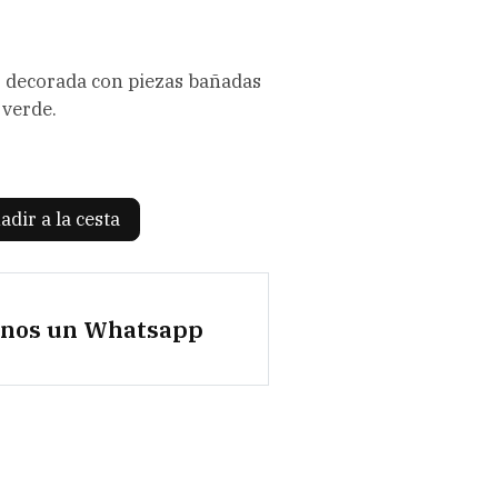
o decorada con piezas bañadas
 verde.
adir a la cesta
anos un Whatsapp