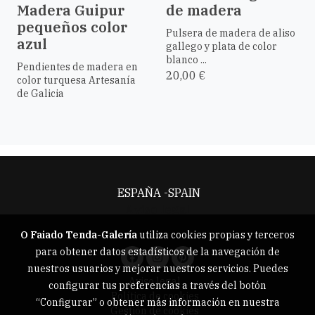
Madera Guipur
de madera
pequeños color
Pulsera de madera de aliso
azul
gallego y plata de color
blanco ...
Pendientes de madera en
20,00 €
color turquesa Artesanía
de Galicia
ESPAÑA -SPAIN
Aviso legal
O Faiado Tenda-Galería
utiliza cookies propias y terceros
para obtener datos estadísticos de la navegación de
nuestros usuarios y mejorar nuestros servicios. Puedes
Aviso legal
configurar tus preferencias a través del botón
Política de cookies
“Configurar” o obtener más información en nuestra
Gestión de cookies