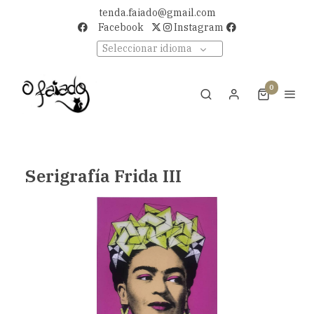
tenda.faiado@gmail.com
Facebook
Instagram
Seleccionar idioma
0
Serigrafía Frida III