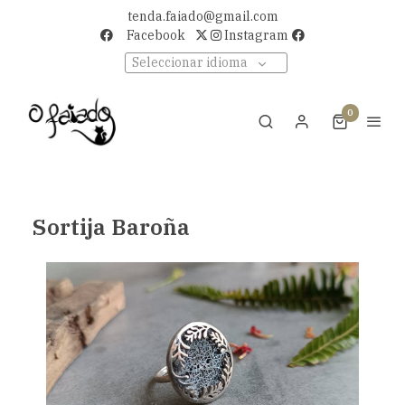
tenda.faiado@gmail.com
Facebook
Instagram
Seleccionar idioma
0
Sortija Baroña