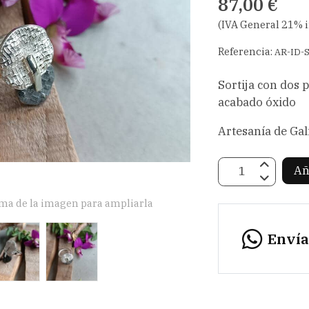
87,00 €
(IVA General 21% 
Referencia:
AR-ID-
Sortija con dos 
acabado óxido
Artesanía de Gali
Añ
ima de la imagen para ampliarla
Enví