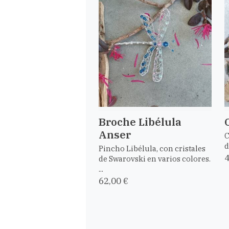
Broche Libélula
Anser
C
d
Pincho Libélula, con cristales
4
de Swarovski en varios colores.
...
62,00 €