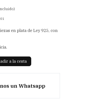
incluido)
S01
piezas en plata de Ley 925, con
cia.
adir a la cesta
anos un Whatsapp