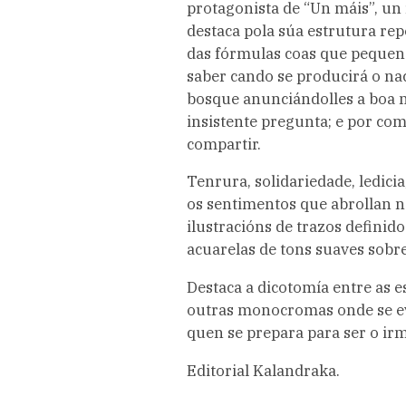
protagonista de “Un máis”, un 
destaca pola súa estrutura repet
das fórmulas coas que pequeno 
saber cando se producirá o na
bosque anunciándolles a boa n
insistente pregunta; e por co
compartir.
Tenrura, solidariedade, ledici
os sentimentos que abrollan n
ilustracións de trazos definido
acuarelas de tons suaves sobr
Destaca a dicotomía entre as e
outras monocromas onde se ev
quen se prepara para ser o ir
Editorial Kalandraka.