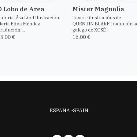
O Lobo de Area
Mister Magnolia
utoría: Åsa Lind Ilustración:
Texto e ilustracións de
aría Elina Méndez
QUENTIN BLAKETradución a
radución: ...
galego de XOSÉ ...
5,00 €
16,00 €
ESPAÑA -SPAIN
Aviso legal