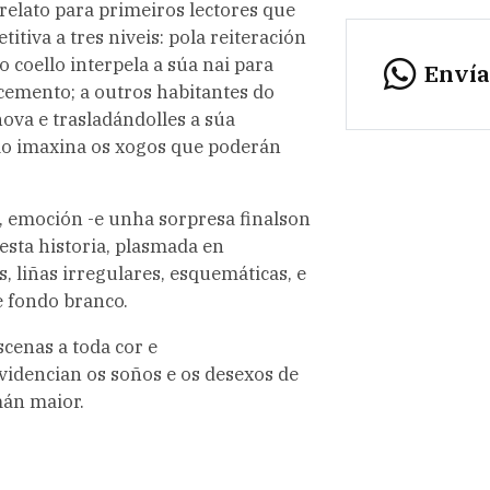
relato para primeiros lectores que
itiva a tres niveis: pola reiteración
coello interpela a súa nai para
Enví
cemento; a outros habitantes do
ova e trasladándolles a súa
mo imaxina os xogos que poderán
a, emoción -e unha sorpresa finalson
esta historia, plasmada en
s, liñas irregulares, esquemáticas, e
e fondo branco.
scenas a toda cor e
idencian os soños e os desexos de
mán maior.