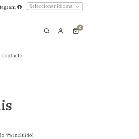
Seleccionar idioma
stagram
0
Contacto
is
do 4% incluido)