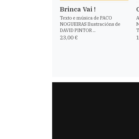
Brinca Vai !
Texto e música de PACO
A
NOGUEIRAS Ilustracións de
M
DAVID PINTOR ...
T
23,00 €
1