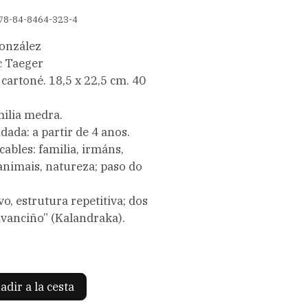
78-84-8464-323-4
González
c Taeger
artoné. 18,5 x 22,5 cm. 40
milia medra.
ada: a partir de 4 anos.
cables: familia, irmáns,
 animais, natureza; paso do
o, estrutura repetitiva; dos
avanciño” (Kalandraka).
adir a la cesta