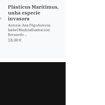
Plásticus Marítimus,
unha especie
invasora
o
Autoría: Ana PêgoAutoría:
Isabel MinhósIlustración:
Bernardo ...
18,00 €