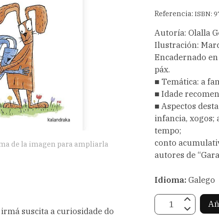
Referencia:
ISBN: 9
Autoría: Olalla 
Ilustración: Mar
Encadernado en c
páx.
■ Temática: a fa
■ Idade recomend
■ Aspectos desta
infancia, xogos;
tempo;
conto acumulativ
ima de la imagen para ampliarla
autores de “Gar
Idioma:
Galego
Añ
rmá suscita a curiosidade do