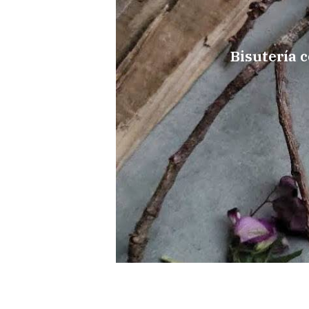
s
Bisutería 