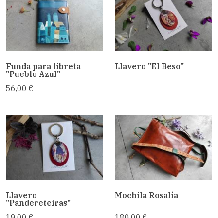
Funda para libreta
Llavero "El Beso"
"Pueblo Azul"
56,00 €
Llavero
Mochila Rosalía
"Pandereteiras"
19,00 €
180,00 €