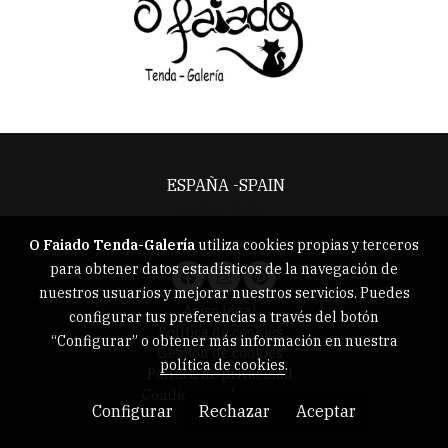
ESPAÑA -SPAIN
Aviso legal
O Faiado Tenda-Galería
utiliza cookies propias y terceros
para obtener datos estadísticos de la navegación de
nuestros usuarios y mejorar nuestros servicios. Puedes
Aviso legal
configurar tus preferencias a través del botón
Política de cookies
“Configurar” o obtener más información en nuestra
Gestión de cookies
política de cookies
.
Política de privacidad
Condiciones de compra
Configurar
Rechazar
Aceptar