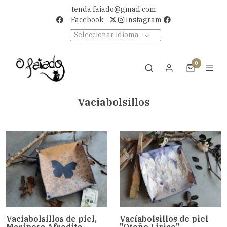
tenda.faiado@gmail.com
Facebook
Instagram
Seleccionar idioma
0
Vaciabolsillos
Vacíabolsillos de piel,
Vacíabolsillos de piel
Mariposa Afrodita
"Otoño Lírico"